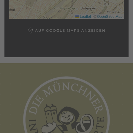
Leaflet
|
©
OpenStreetMap
AUF GOOGLE MAPS ANZEIGEN