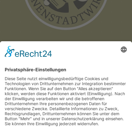
Münchner
Innenstadtwirte e.V.
C/O CITYPARTNER MÜNCHEN
HERZOG-WILHELM-STRASSE 15
D-80331 MÜNCHEN
TEL. +49 (0) 89 122 280 780
E-MAIL:
INFO@INNENSTADTWIRTE.DE