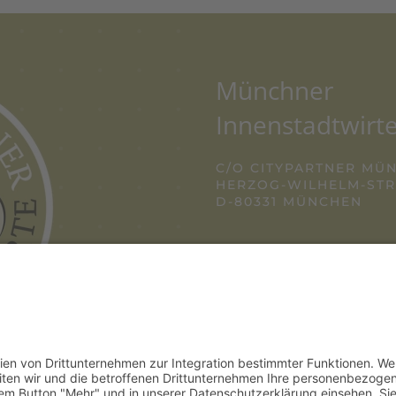
Münchner
Innenstadtwirte
C/O CITYPARTNER MÜ
HERZOG-WILHELM-STRA
D-80331 MÜNCHEN
TEL. +49 (0) 89 12
E-MAIL:
INFO@IN