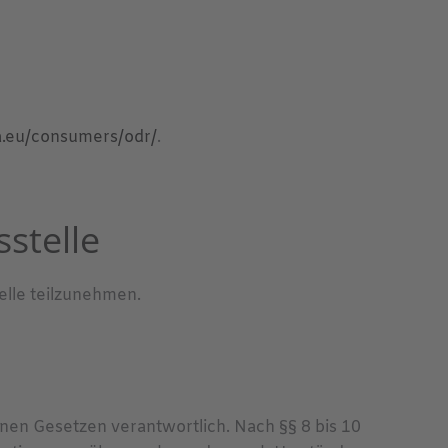
pa.eu/consumers/odr/
.
­stelle
elle teilzunehmen.
inen Gesetzen verantwortlich. Nach §§ 8 bis 10