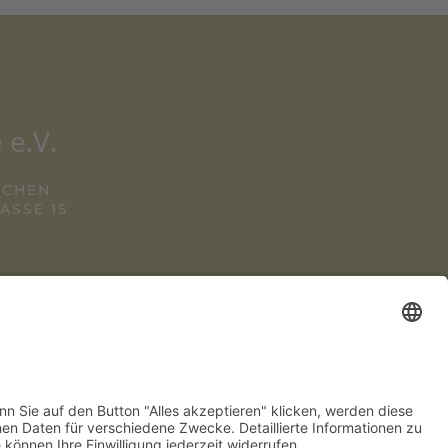
 e.V.
NCHEN
SSE 15
2 280 780
NENSTADTWIRTE.DE