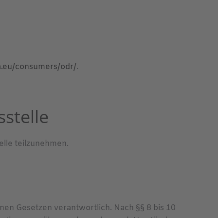
pa.eu/consumers/odr/
.
­stelle
elle teilzunehmen.
inen Gesetzen verantwortlich. Nach §§ 8 bis 10