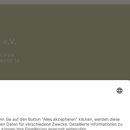
 e.V.
NCHEN
SSE 15
2 280 780
NENSTADTWIRTE.DE