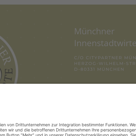
Münchner
Innenstadtwirte
C/O CITYPARTNER MÜ
HERZOG-WILHELM-STRA
D-80331 MÜNCHEN
TEL. +49 (0) 89 12
E-MAIL:
INFO@IN