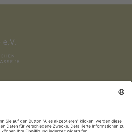
 e.V.
NCHEN
SSE 15
2 280 780
NENSTADTWIRTE.DE