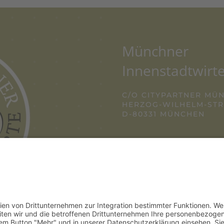
Münchner
Innenstadtwirte
C/O CITYPARTNER MÜ
HERZOG-WILHELM-STRA
D-80331 MÜNCHEN
TEL. +49 (0) 89 12
E-MAIL:
INFO@IN