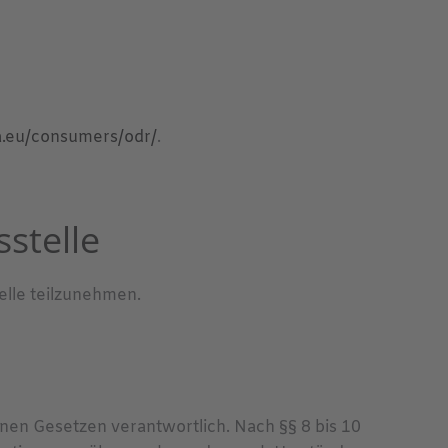
pa.eu/consumers/odr/
.
­stelle
elle teilzunehmen.
inen Gesetzen verantwortlich. Nach §§ 8 bis 10