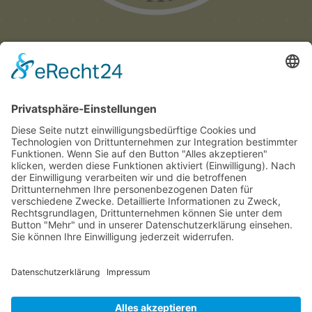
Münchner
Innenstadtwirte e.V.
C/O CITYPARTNER MÜNCHEN
HERZOG-WILHELM-STRASSE 15
D-80331 MÜNCHEN
TEL. +49 (0) 89 122 280 780
E-MAIL:
INFO@INNENSTADTWIRTE.DE
© 2025 Münchner Innenstadtwirte e.V.