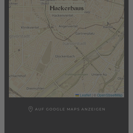
Leaflet
|
©
OpenStreetMap
AUF GOOGLE MAPS ANZEIGEN