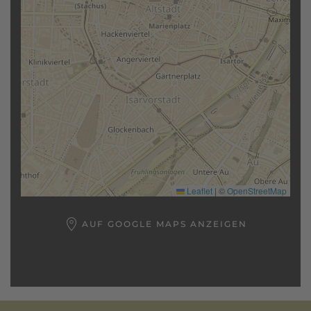
Leaflet
|
©
OpenStreetMap
AUF GOOGLE MAPS ANZEIGEN