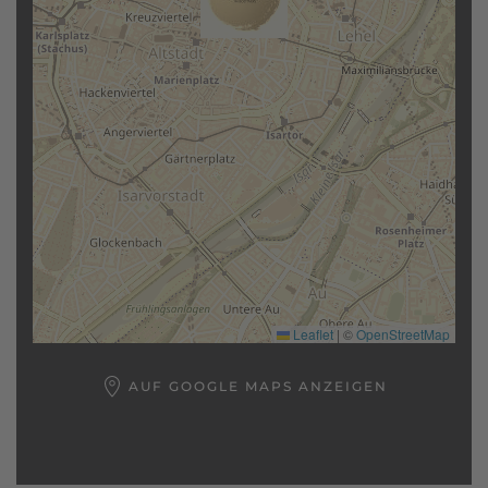
Leaflet
|
©
OpenStreetMap
AUF GOOGLE MAPS ANZEIGEN