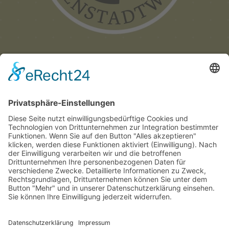
Münchner
Innenstadtwirte e.V.
C/O CITYPARTNER MÜNCHEN
HERZOG-WILHELM-STRASSE 15
D-80331 MÜNCHEN
TEL. +49 (0) 89 122 280 780
E-MAIL:
INFO@INNENSTADTWIRTE.DE