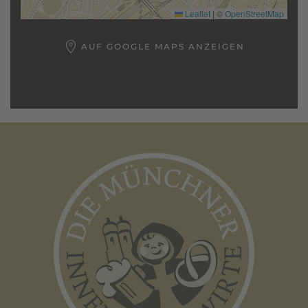
Leaflet
|
©
OpenStreetMap
AUF GOOGLE MAPS ANZEIGEN