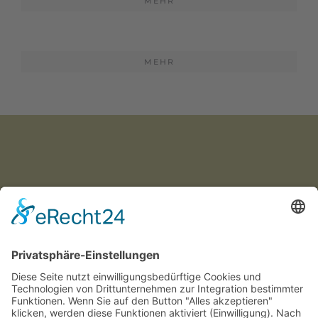
MEHR
MEHR
Münchner
Innenstadtwirte e.V.
C/O CITYPARTNER MÜNCHEN
HERZOG-WILHELM-STRASSE 15
D-80331 MÜNCHEN