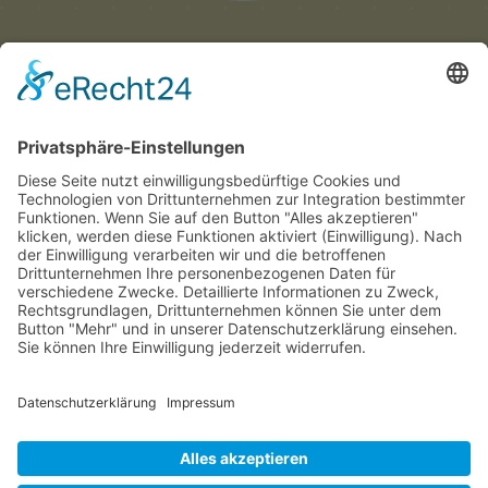
Münchner
Innenstadtwirte e.V.
C/O CITYPARTNER MÜNCHEN
HERZOG-WILHELM-STRASSE 15
D-80331 MÜNCHEN
TEL. +49 (0) 89 122 280 780
E-MAIL:
INFO@INNENSTADTWIRTE.DE
© 2025 Münchner Innenstadtwirte e.V.