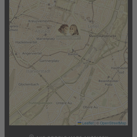
Leaflet
|
©
OpenStreetMap