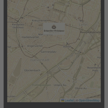
Leaflet
|
©
OpenStreetMap