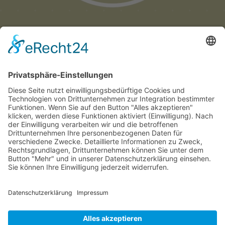
Münchner
Innenstadtwirte e.V.
C/O CITYPARTNER MÜNCHEN
HERZOG-WILHELM-STRASSE 15
D-80331 MÜNCHEN
TEL. +49 (0) 89 122 280 780
E-MAIL:
INFO@INNENSTADTWIRTE.DE
© 2025 Münchner Innenstadtwirte e.V.