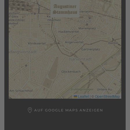
Leaflet
|
©
OpenStreetMap
AUF GOOGLE MAPS ANZEIGEN