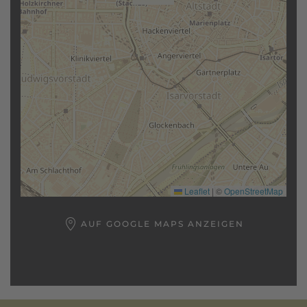
Leaflet
|
©
OpenStreetMap
AUF GOOGLE MAPS ANZEIGEN