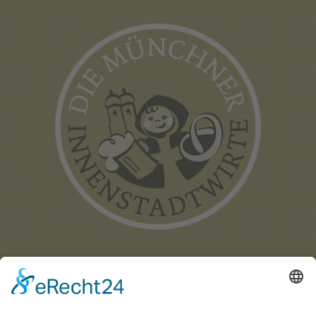
Münchner
Innenstadtwirte e.V.