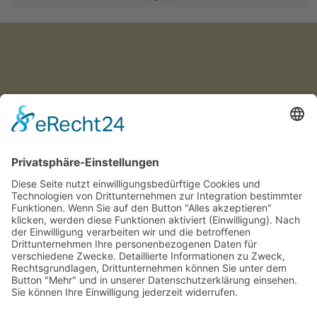
Münchner
Innenstadtwirte e.V.
C/O CITYPARTNER MÜNCHEN
HERZOG-WILHELM-STRASSE 15
D-80331 MÜNCHEN
TEL. +49 (0) 89 122 280 780
E-MAIL:
INFO@INNENSTADTWIRTE.DE