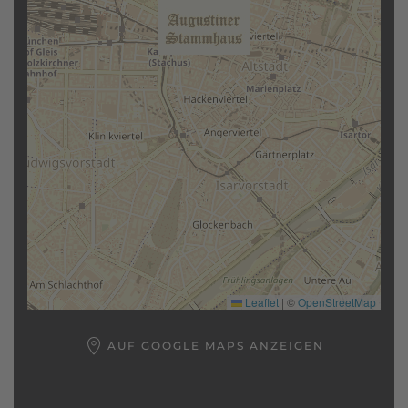
Leaflet
|
©
OpenStreetMap
AUF GOOGLE MAPS ANZEIGEN