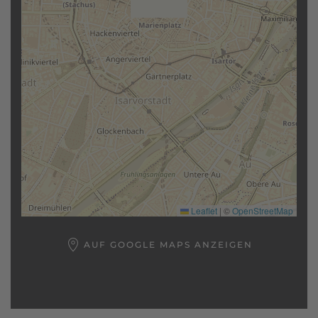
Leaflet
|
©
OpenStreetMap
AUF GOOGLE MAPS ANZEIGEN