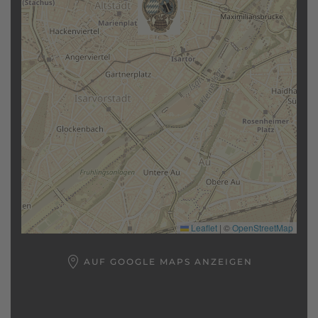
Leaflet
|
©
OpenStreetMap
AUF GOOGLE MAPS ANZEIGEN