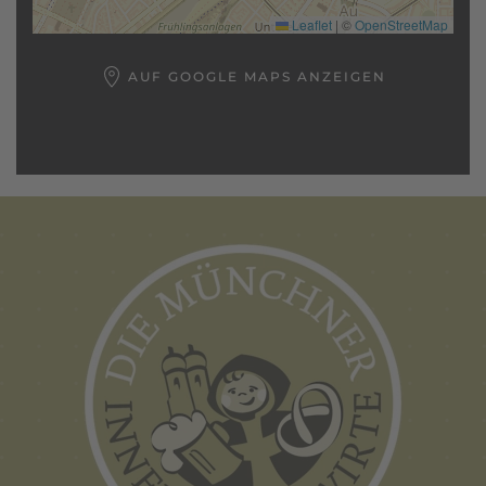
Leaflet
|
©
OpenStreetMap
AUF GOOGLE MAPS ANZEIGEN