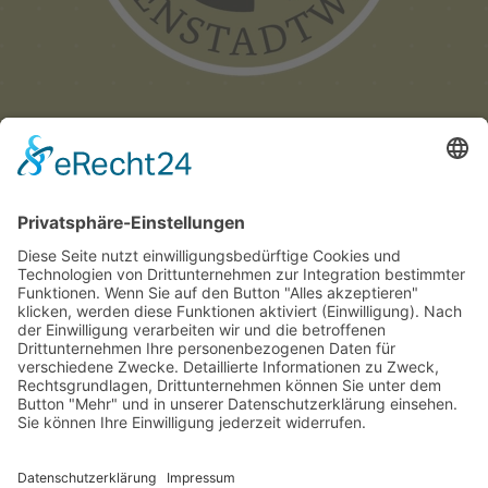
Münchner
Innenstadtwirte e.V.
C/O CITYPARTNER MÜNCHEN
HERZOG-WILHELM-STRASSE 15
D-80331 MÜNCHEN
TEL. +49 (0) 89 122 280 780
E-MAIL:
INFO@INNENSTADTWIRTE.DE